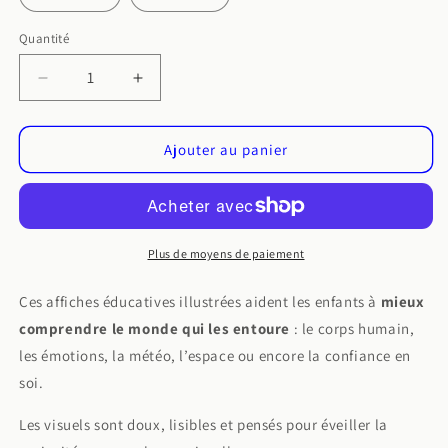
Quantité
Quantité
Réduire
Augmenter
la
la
quantité
quantité
de
de
Ajouter au panier
Affiches
Affiches
Le
Le
corps
corps
humain
humain
–
–
Plus de moyens de paiement
Apprendre
Apprendre
en
en
Ces affiches éducatives illustrées aident les enfants à
mieux
douceur
douceur
comprendre le monde qui les entoure
: le corps humain,
les émotions, la météo, l’espace ou encore la confiance en
soi.
Les visuels sont doux, lisibles et pensés pour éveiller la