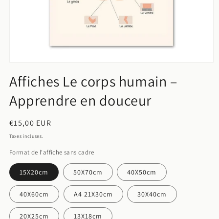
Ouvrir
le
Affiches Le corps humain –
média
1
Apprendre en douceur
dans
une
fenêtre
modale
Prix
€15,00 EUR
habituel
Taxes incluses.
Format de l'affiche sans cadre
15X20cm
50X70cm
40X50cm
40X60cm
A4 21X30cm
30X40cm
20X25cm
13X18cm